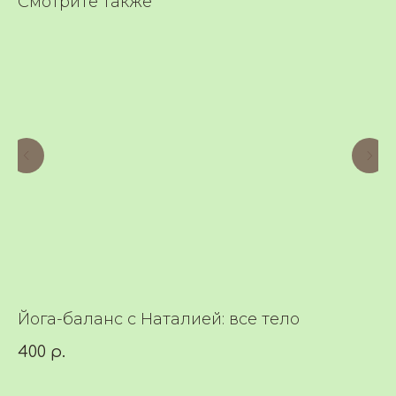
Смотрите также
Йога-баланс с Наталией: все тело
Й
у
400
р.
4